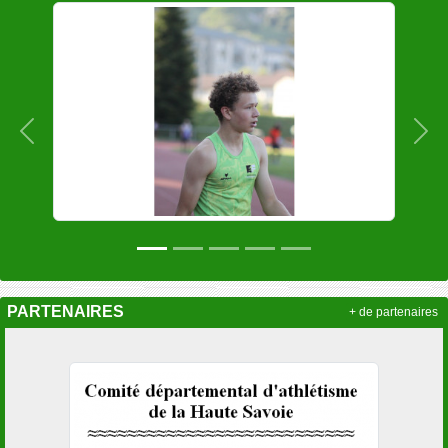
Précedent
Sui
PARTENAIRES
+ de partenaires