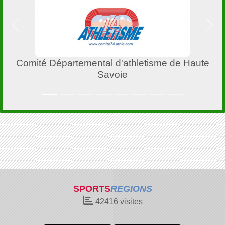
Précedent
Suiv
té Départemental d'athletisme de Haute
Savoie
SPORTS
REGIONS
42416
visites