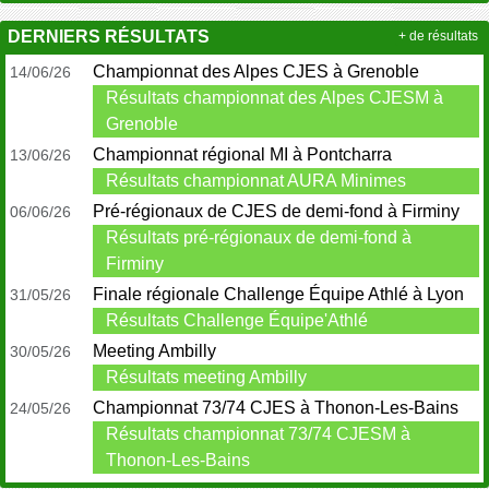
DERNIERS RÉSULTATS
+ de résultats
Championnat des Alpes CJES à Grenoble
14/06/26
Résultats championnat des Alpes CJESM à
Grenoble
Championnat régional MI à Pontcharra
13/06/26
Résultats championnat AURA Minimes
Pré-régionaux de CJES de demi-fond à Firminy
06/06/26
Résultats pré-régionaux de demi-fond à
Firminy
Finale régionale Challenge Équipe Athlé à Lyon
31/05/26
Résultats Challenge Équipe'Athlé
Meeting Ambilly
30/05/26
Résultats meeting Ambilly
Championnat 73/74 CJES à Thonon-Les-Bains
24/05/26
Résultats championnat 73/74 CJESM à
Thonon-Les-Bains