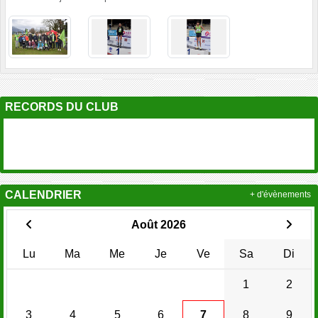
RECORDS DU CLUB
CALENDRIER
+ d'évènements
Août 2026
Lu
Ma
Me
Je
Ve
Sa
Di
1
2
3
4
5
6
7
8
9