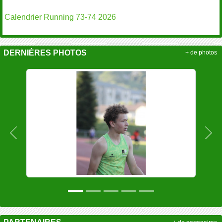
Calendrier Running 73-74 2026
DERNIÈRES PHOTOS
+ de photos
Précedent
Sui