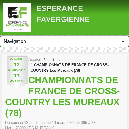
Panneau de gestion des cookies
ESPERANCE
FAVERGIENNE
Du
samedi
Accueil
12
CHAMPIONNATS DE FRANCE DE CROSS-
COUNTRY Les Mureaux (78)
au
dimanche
13
CHAMPIONNATS DE
MARS
2022
FRANCE DE CROSS-
COUNTRY LES MUREAUX
(78)
Du
samedi
12
au
dimanche
13
mars
2022
de 08h à 22h
Lieu :
78000
LES MUREAUX