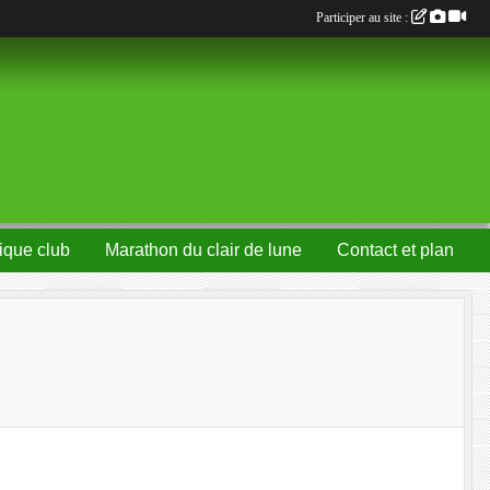
Participer au site :
ique club
Marathon du clair de lune
Contact et plan