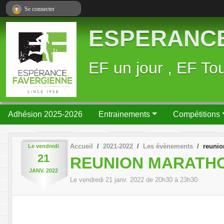
Panneau de gestion des cookies
Se connecter
ESPERANCE
EF un jour , EF Tou
Adhésion 2025-2026
Entrainements
Compétitions
Accueil
2021-2022
Les évènements
reunio
Le
vendredi
21
REUNION MARATH
JANV.
2022
Le
vendredi
21
janv.
2022
de 20h30 à 23h30