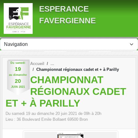
Panneau de gestion des cookies
ESPERANCE
FAVERGIENNE
Du
samedi
Accueil
19
Championnat régionaux cadet et + à Parilly
au
dimanche
CHAMPIONNAT
20
JUIN
2021
RÉGIONAUX CADET
ET + À PARILLY
Du
samedi
19
au
dimanche
20
juin
2021
de 09h à 20h
Lieu :
36 Boulevard Emile Bollaert
69500
Bron