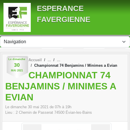
Panneau de gestion des cookies
ESPERANCE
FAVERGIENNE
Le
dimanche
Accueil
30
Championnat 74 Benjamins / Minimes a Evian
MAI
2021
CHAMPIONNAT 74
BENJAMINS / MINIMES A
EVIAN
Le
dimanche
30
mai
2021
de 07h à 19h
Lieu :
2 Chemin de Passerat
74500
Évian-les-Bains